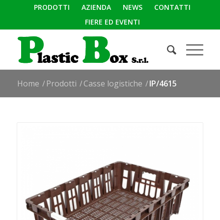
PRODOTTI
AZIENDA
NEWS
CONTATTI
FIERE ED EVENTI
Home
/
Prodotti
/
Casse logistiche
/
IP/4615