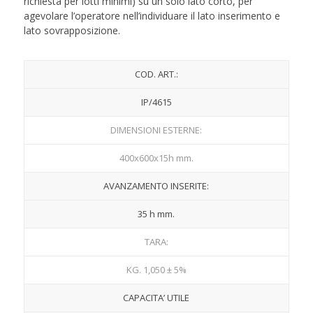
richiesta per lotti minimi) su un solo lato corto, per
agevolare l’operatore nell’individuare il lato inserimento e
lato sovrapposizione.
COD. ART.:
IP/4615
DIMENSIONI ESTERNE:
400x600x15h mm.
AVANZAMENTO INSERITE:
35 h mm.
TARA:
KG. 1,050 ± 5%
CAPACITA’ UTILE